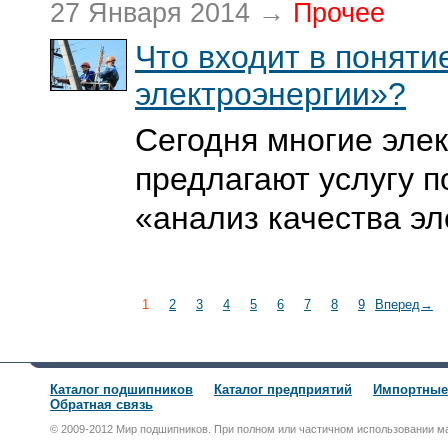
27 Января 2014 →
Прочее
Что входит в поняти
электроэнергии»?
Сегодня многие эле
предлагают услугу 
«анализ качества эл
1
2
3
4
5
6
7
8
9
Вперед→
Каталог подшипников
Каталог предприятий
Импортные
Обратная связь
© 2009-2012 Мир подшипников. При полном или частичном использовании м