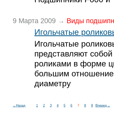
9 Марта 2009 →
Виды подшипн
Игольчатые роликов
Игольчатые роликов
представляют собой
роликами в форме ц
большим отношение
диаметру
←Назад
1
2
3
4
5
6
7
8
9
Вперед→