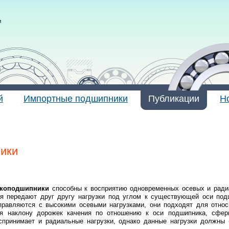
и
й
Импортные подшипники
Публикации
Н
ики
икоподшипники
способны к восприятию одновременных осевых и радиа
ия передают друг другу нагрузки под углом к существующей оси под
правляются с высокими осевыми нагрузками, они подходят для относ
ря наклону дорожек качения по отношению к оси подшипника, сфер
спринимает и радиальные нагрузки, однако данные нагрузки должны