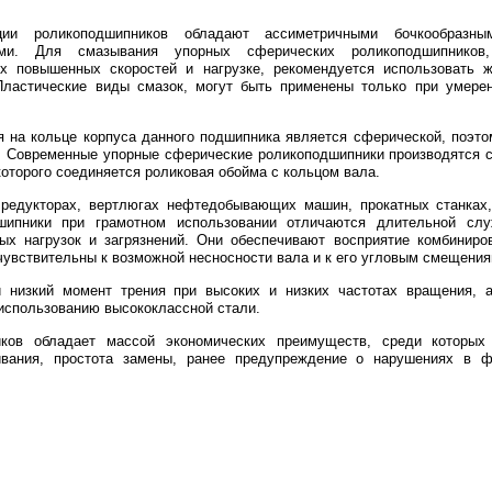
ии роликоподшипников обладают ассиметричными бочкообразн
ами. Для смазывания упорных сферических роликоподшипников
х повышенных скоростей и нагрузке, рекомендуется использовать ж
Пластические виды смазок, могут быть применены только при умерен
 на кольце корпуса данного подшипника является сферической, поэто
ам. Современные упорные сферические роликоподшипники производятся
торого соединяется роликовая обойма с кольцом вала.
редукторах, вертлюгах нефтедобывающих машин, прокатных станках,
шипники при грамотном использовании отличаются длительной сл
х нагрузок и загрязнений. Они обеспечивают восприятие комбиниро
чувствительны к возможной несносности вала и к его угловым смещения
 низкий момент трения при высоких и низких частотах вращения, 
 использованию высококлассной стали.
иков обладает массой экономических преимуществ, среди которы
ивания, простота замены, ранее предупреждение о нарушениях в ф