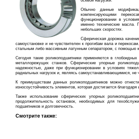
осевой нагрузки.
Обычно данные модификац
компенсирующими перекос
функционировании в условия
именно технические масла. 
небольших скоростях.
Сферическая дорожка качения
самоустановке и не чувствителен к прогибам вала и перекос
стальным либо массивным латунным сепаратором, с помощью ко
Сегодня такие роликоподшипники применяются в глобоидных 
металлорежущих станков. Сферические упорные роликопод
надежностью, даже при функционировании в условиях тяжелы
радиальных нагрузок и, являясь самоустанавливающимися, не 
К преимуществам данных роликоподшипников можно отнести
износоустойчивость элементов, которая достигается благодаря
Также использование сферических упорных роликоподшипн
продолжительность остановок, необходимых для техобслуж
подшипников и долговечность.
Смотрите также: