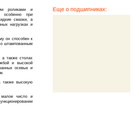
Еще о подшипниках:
ыми роликами и
, особенно при
идкие смазки, а
ных нагрузках и
му он способен к
 со штампованным
 а также столах
ужбой и высокой
ванных осевых и
м.
а также высокую
х малое число и
ункционировании