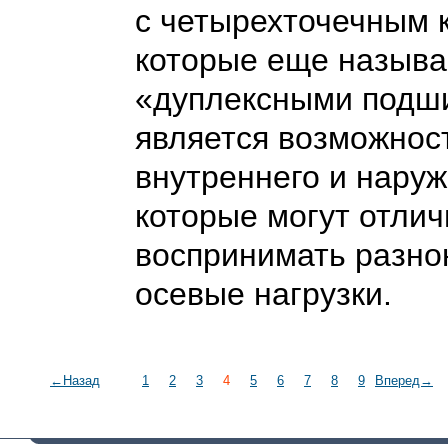
с четырехточечным 
которые еще назыв
«дуплексными подш
является возможнос
внутреннего и наруж
которые могут отлич
воспринимать разн
осевые нагрузки.
←Назад
1
2
3
4
5
6
7
8
9
Вперед→