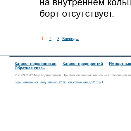
на внутреннем коль
борт отсутствует.
1
2
3
Вперед→
Каталог подшипников
Каталог предприятий
Импортные
Обратная связь
© 2009-2012 Мир подшипников. При полном или частичном использовании м
подшипники нск
,
подшипник 60100
,
ул Углинская д,12 стр 1